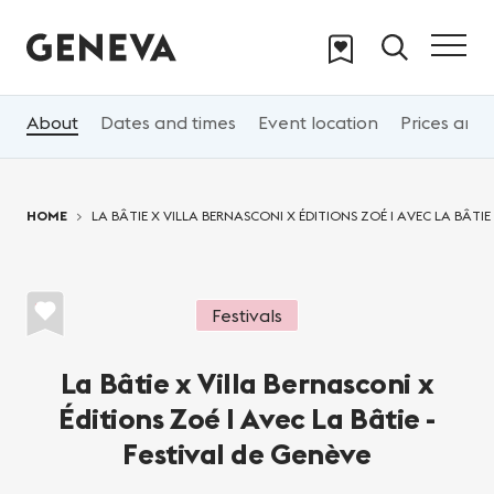
Skip to main content
About
Dates and times
Event location
Prices and 
You are here:
HOME
LA BÂTIE X VILLA BERNASCONI X ÉDITIONS ZOÉ I AVEC LA BÂTIE 
Festivals
La Bâtie x Villa Bernasconi x
Éditions Zoé I Avec La Bâtie -
Festival de Genève