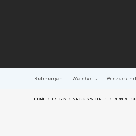
Rebbergen
Weinbaus
Winzerpfad
You are here:
HOME
ERLEBEN
NATUR & WELLNESS
REBBERGE U