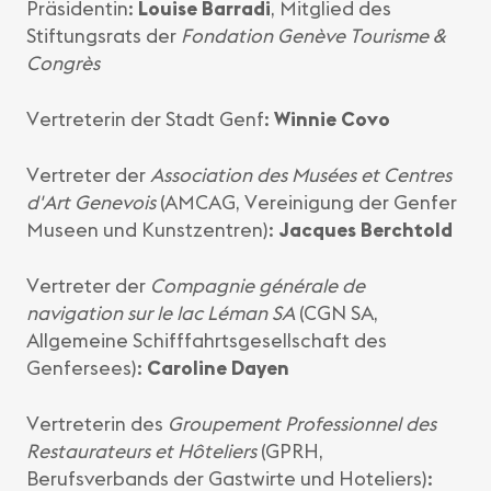
Präsidentin:
Louise Barradi
, Mitglied des
Stiftungsrats der
Fondation Genève Tourisme &
Congrès
Vertreterin der Stadt Genf:
Winnie Covo
Vertreter der
Association des Musées et Centres
d'Art Genevois
(AMCAG, Vereinigung der Genfer
Museen und Kunstzentren):
Jacques Berchtold
Vertreter der
Compagnie générale de
navigation sur le lac Léman SA
(CGN SA,
Allgemeine Schifffahrtsgesellschaft des
Genfersees):
Caroline Dayen
Vertreterin des
Groupement Professionnel des
Restaurateurs et Hôteliers
(GPRH,
Berufsverbands der Gastwirte und Hoteliers):