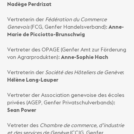
Nadège Perdrizat
Vertreterin der
Fédération du Commerce
Genevois
(FCG, Genfer Handelsverband):
Anne-
Marie de Picciotto-Brunschwig
Vertreter des OPAGE (Genfer Amt zur Förderung
von Agrarprodukten):
Anne-Sophie Hach
Vertreterin der
Société des Hôteliers de Genève
:
Hélène Lang-Lauper
Vertreter der Association genevoise des écoles
privées (AGEP, Genfer Privatschulverbands):
Sean Power
Vetreter des
Chambre de commerce, d’industrie
et des services de Genève
(CCIG, Genfer