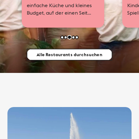
für Familien.
einfache Küche und kleines
Kind
Budget, auf der einen Seite
Spiel
ist die Buvette, auf der
anderen der...
Alle Restaurants durchsuchen