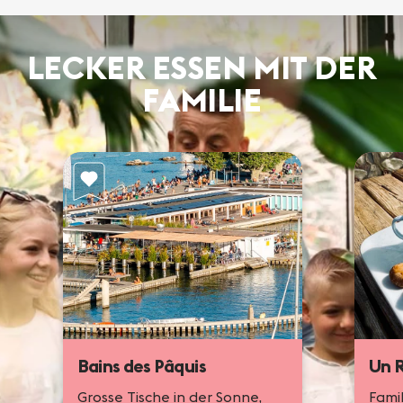
LECKER ESSEN MIT DER
FAMILIE
Blé Noir
Bains des Pâquis
Un R
Crêpes für alle, Spielecken
und Kinderkino am
Wochenende: die Adresse
Grosse Tische in der Sonne,
Famil