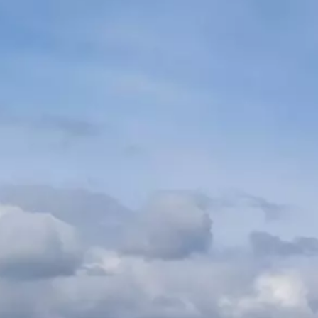
Lernen Sie die Küchenchefs mit ihrem
einzigartigen Talent kennen und lassen Sie sich
von ihrer immer innovativeren Küche
überraschen. Unvergessliche
Geschmackserlebnisse warten während Ihres
Aufenthalts in Genf auf Sie!