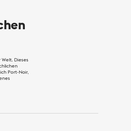
ichen
 Welt. Dieses
chlichen
ch Port-Noir,
benes