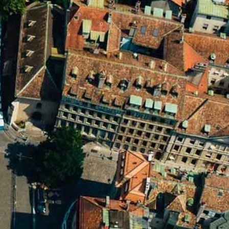
Lernen Sie die Küchenchefs mit ihrem
einzigartigen Talent kennen und lassen Sie sich
von ihrer immer innovativeren Küche
überraschen. Unvergessliche
Geschmackserlebnisse warten während Ihres
Aufenthalts in Genf auf Sie!