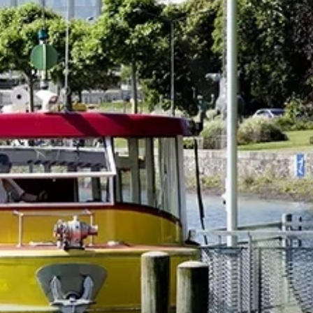
Lernen Sie die Küchenchefs mit ihrem
einzigartigen Talent kennen und lassen Sie sich
von ihrer immer innovativeren Küche
überraschen. Unvergessliche
Geschmackserlebnisse warten während Ihres
Aufenthalts in Genf auf Sie!