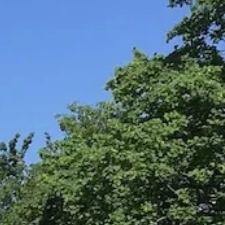
Lernen Sie die Küchenchefs mit ihrem
einzigartigen Talent kennen und lassen Sie sich
von ihrer immer innovativeren Küche
überraschen. Unvergessliche
Geschmackserlebnisse warten während Ihres
Aufenthalts in Genf auf Sie!