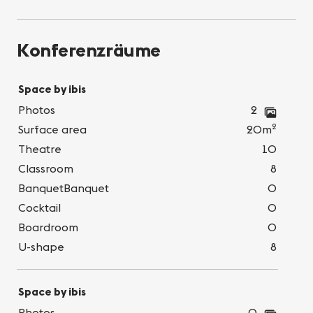
Konferenzräume
Space by ibis
Photos
2
2
Surface area
20m
Theatre
10
Classroom
8
BanquetBanquet
0
Cocktail
0
Boardroom
0
U-shape
8
Space by ibis
Photos
0