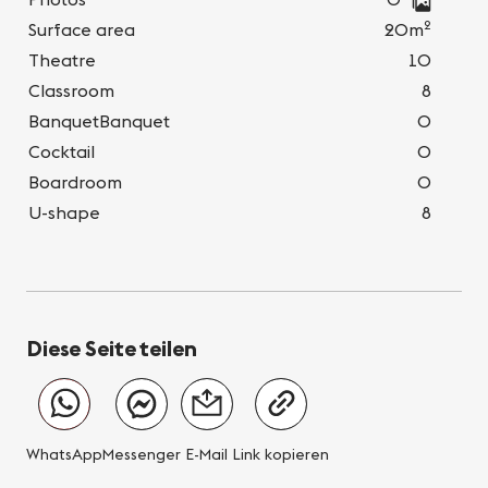
2
Surface area
20m
Theatre
10
Classroom
8
BanquetBanquet
0
Cocktail
0
Boardroom
0
U-shape
8
Diese Seite teilen
WhatsApp
Messenger
E-Mail
Link kopieren