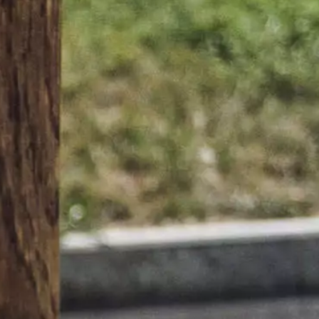
Lernen Sie die Küchenchefs mit ihrem
einzigartigen Talent kennen und lassen Sie sich
von ihrer immer innovativeren Küche
überraschen. Unvergessliche
Geschmackserlebnisse warten während Ihres
Aufenthalts in Genf auf Sie!