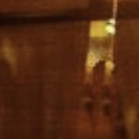
Lernen Sie die Küchenchefs mit ihrem
einzigartigen Talent kennen und lassen Sie sich
von ihrer immer innovativeren Küche
überraschen. Unvergessliche
Geschmackserlebnisse warten während Ihres
Aufenthalts in Genf auf Sie!