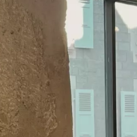
Lernen Sie die Küchenchefs mit ihrem
einzigartigen Talent kennen und lassen Sie sich
von ihrer immer innovativeren Küche
überraschen. Unvergessliche
Geschmackserlebnisse warten während Ihres
Aufenthalts in Genf auf Sie!