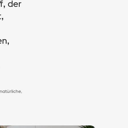
f, der
,
en,
.
atürliche,