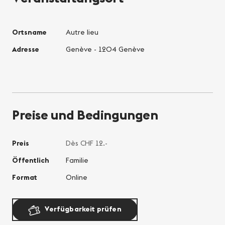
Son
Mo
Die
Ortsname
Autre lieu
Mit
Adresse
Genève - 1204 Genève
Don
Fre
Sam
Son
Mo
Preise und Bedingungen
Die
Mit
Don
Preis
Dès CHF 12.-
Fre
Öffentlich
Familie
Format
Online
Verfügbarkeit prüfen