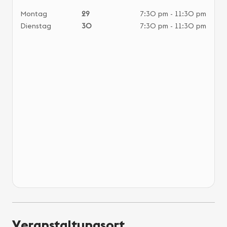
Montag
29
7:30 pm - 11:30 pm
Mit
Dienstag
30
7:30 pm - 11:30 pm
Don
Fre
Sam
Son
Mo
Die
Mit
Don
Fre
Sam
Son
Mo
Die
Mit
Don
Fre
Sam
Veranstaltungsort