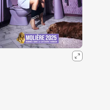
Lernen Sie die Küchenchefs mit ihrem
einzigartigen Talent kennen und lassen Sie sich
von ihrer immer innovativeren Küche
überraschen. Unvergessliche
Geschmackserlebnisse warten während Ihres
Aufenthalts in Genf auf Sie!