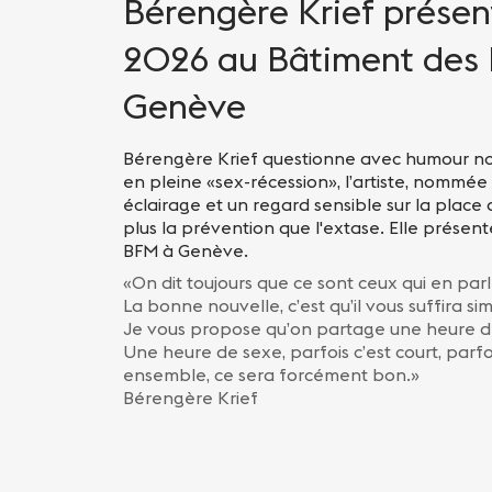
Praktische Infos
Bérengère Krief présen
Nachtleben
2026 au Bâtiment des 
Genève
Bérengère Krief questionne avec humour no
en pleine «sex-récession», l’artiste, nommé
éclairage et un regard sensible sur la place
plus la prévention que l'extase. Elle prése
BFM à Genève.
«On dit toujours que ce sont ceux qui en parl
La bonne nouvelle, c’est qu’il vous suffira s
Je vous propose qu’on partage une heure d
Une heure de sexe, parfois c’est court, parfoi
ensemble, ce sera forcément bon.»
Bérengère Krief