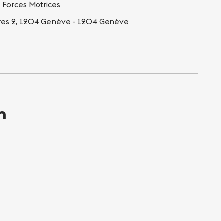
 Forces Motrices
ires 2, 1204 Genève - 1204 Genève
n