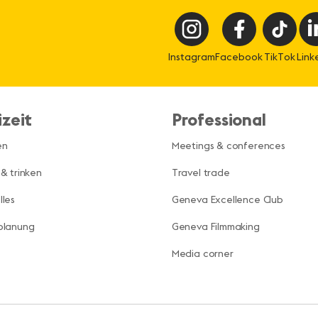
Instagram
Facebook
TikTok
Link
izeit
Professional
en
Meetings & conferences
 & trinken
Travel trade
lles
Geneva Excellence Club
planung
Geneva Filmmaking
Media corner