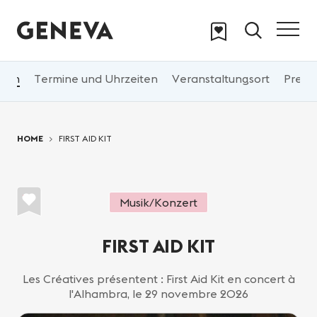
Skip to main content
Um
Termine und Uhrzeiten
Veranstaltungsort
Pr
You are here:
HOME
FIRST AID KIT
Musik/Konzert
FIRST AID KIT
Les Créatives présentent : First Aid Kit en concert à
l'Alhambra, le 29 novembre 2026