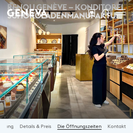
Skip to main content
RENOU GENÈVE – KONDITOREI
SCHOKOLADENMANUFAKTUR
eibung
Details & Preis
Die Öffnungszeiten
Kontakt