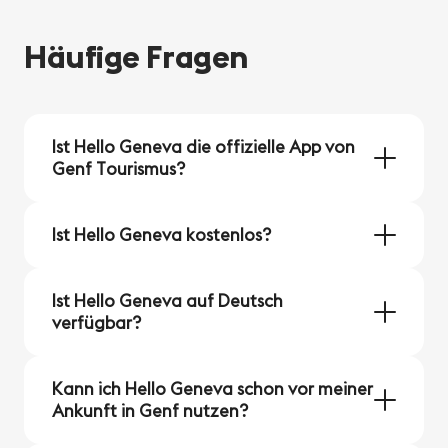
Häufige Fragen
Ist Hello Geneva die offizielle App von
Genf Tourismus?
Ja. Hello Geneva ist die offizielle App, die von
Ist Hello Geneva kostenlos?
Genf Tourismus entwickelt wurde, um Besucher
vor und während ihres Aufenthalts zu begleiten.
Ja. Hello Geneva ist kostenlos für iOS und
Ist Hello Geneva auf Deutsch
Android erhältlich.
verfügbar?
Hello Geneva ist auf Englisch und Französisch
Kann ich Hello Geneva schon vor meiner
verfügbar.
Ankunft in Genf nutzen?