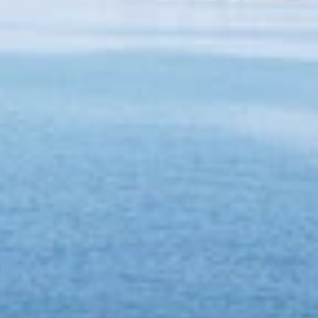
désormais nos frontières. Venez découvrir des
chefs au talent unique et laissez-vous
surprendre par une cuisine toujours plus
créative. Vivez une expérience culinaire
inoubliable lors de votre séjour à Genève !