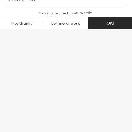
Enfin, les
ateliers en labo
sont une manière
idéale de découvrir le travail des scientifiques et
des ingénieurs du CERN. En mode scolaire ou
grand public, ils durent entre 45 et 90 minutes
et portent sur un éventail de sujets, des
principes de base de la détection des particules
à l'utilisation des robots en science. « Chambre
à brouillard », « Détecteurs en slime », «
Programmation avec les Ozobots » ou « Défi
robotique LEGO », les ateliers vous feront voir la
science d’un autre œil !
Retrouvez les horaires d'ouverture
ici
.
Du chocolat de renommée mondiale à