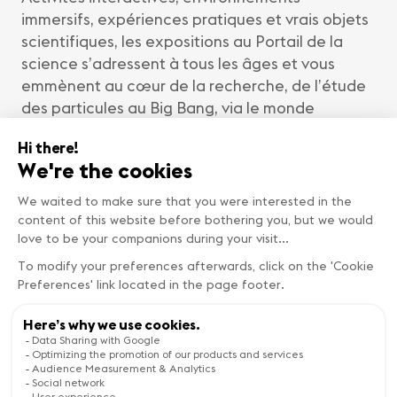
immersifs, expériences pratiques et vrais objets
scientifiques, les expositions au Portail de la
science s’adressent à tous les âges et vous
emmènent au cœur de la recherche, de l’étude
des particules au Big Bang, via le monde
quantique. Le Globe de la science et de
l’innovation accueillera
des
expositions
temporaires et des événements
publics dans le futur.
Le Portail de la science propose également des
conférences publiques, des projections de films
ou des spectacles scientifiques, captivantes et
interactives, qui abordent les états de la
matière, la détection des particules ou la
supraconductivité. Montez à bord du Proton
Express !