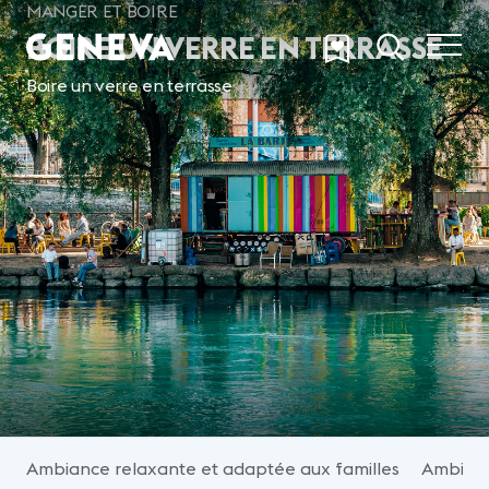
Aller au contenu principal
MANGER ET BOIRE
BOIRE UN VERRE EN TERRASSE
Boire un verre en terrasse
Ambiance relaxante et adaptée aux familles
Ambianc