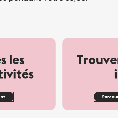
s les
Trouver
tivités
ant
Parcour