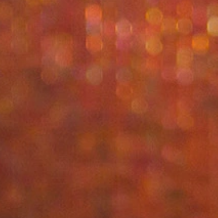
désormais nos frontières. Venez découvrir des
chefs au talent unique et laissez-vous
surprendre par une cuisine toujours plus
créative. Vivez une expérience culinaire
inoubliable lors de votre séjour à Genève !