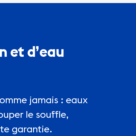
n et d’eau
 comme jamais : eaux
ouper le souffle,
e garantie.