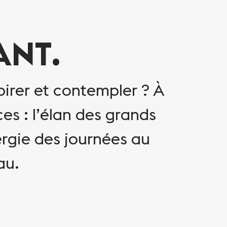
SANT.
spirer et contempler ? À
es : l’élan des grands
ergie des journées au
au.