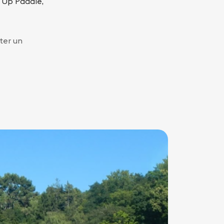
d Up Paddle,
ter un