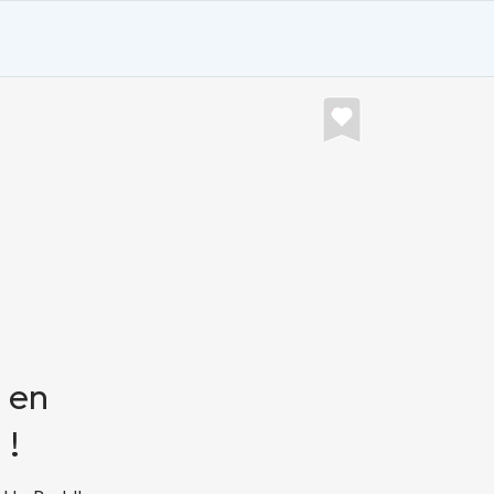
 en
 !