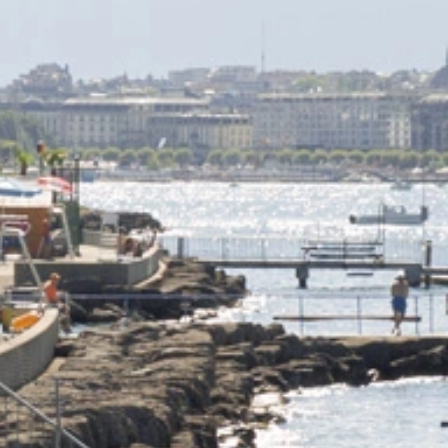
désormais nos frontières. Venez découvrir des
chefs au talent unique et laissez-vous
surprendre par une cuisine toujours plus
créative. Vivez une expérience culinaire
inoubliable lors de votre séjour à Genève !