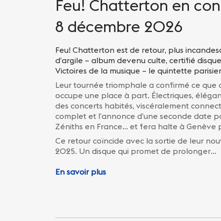
Vie nocturne
Feu! Chatterton en con
Informations pratiques
8 décembre 2026
Feu! Chatterton est de retour, plus incandesc
d’argile – album devenu culte, certifié disq
Victoires de la musique – le quintette parisi
Leur tournée triomphale a confirmé ce que c
occupe une place à part. Électriques, élégants
des concerts habités, viscéralement connect
complet et l’annonce d’une seconde date pa
Zéniths en France… et fera halte à Genève p
Ce retour coïncide avec la sortie de leur n
2025. Un disque qui promet de prolonger…
En savoir plus