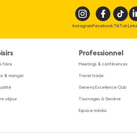
Instagram
Facebook
TikTok
Link
isirs
Professionnel
 faire
Meetings & conférences
re & manger
Travel trade
ualité
Geneva Excellence Club
re séjour
Tournages à Genève
Espace média