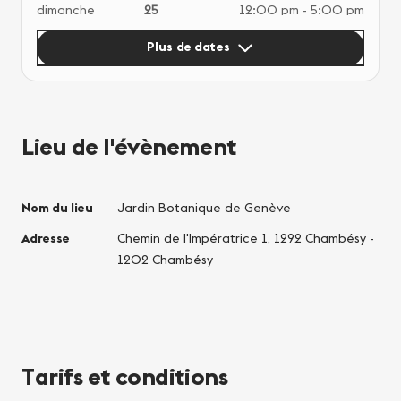
dimanche
25
12:00 pm - 5:00 pm
sam
mercredi
28
1:00 pm - 5:00 pm
dim
Plus de dates
vendredi
30
1:00 pm - 5:00 pm
mer
samedi
31
2:00 pm - 5:00 pm
ven
sam
Lieu de l'évènement
Nom du lieu
Jardin Botanique de Genève
Adresse
Chemin de l'Impératrice 1, 1292 Chambésy -
1202 Chambésy
Tarifs et conditions