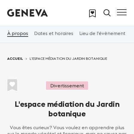
Aller au contenu principal
À propos
Dates et horaires
Lieu de l'évènement
T
Vous êtes ici:
ACCUEIL
L'ESPACE MÉDIATION DU JARDIN BOTANIQUE
Divertissement
L'espace médiation du Jardin
botanique
Vous êtes curieux? Vous voulez en apprendre plus
sur le monde végétal et fongique, mais ne savez pas