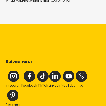
WhatsApp
Messenger
E-mail
Copier le lien
Suivez-nous
Instagram
Facebook
TikTok
LinkedIn
YouTube
X
Pinterest