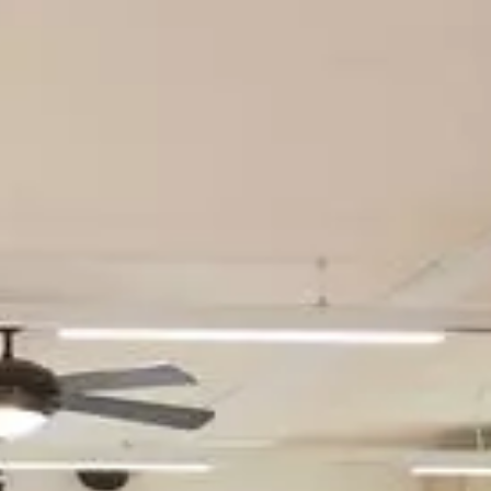
désormais nos frontières. Venez découvrir des
chefs au talent unique et laissez-vous
surprendre par une cuisine toujours plus
créative. Vivez une expérience culinaire
inoubliable lors de votre séjour à Genève !