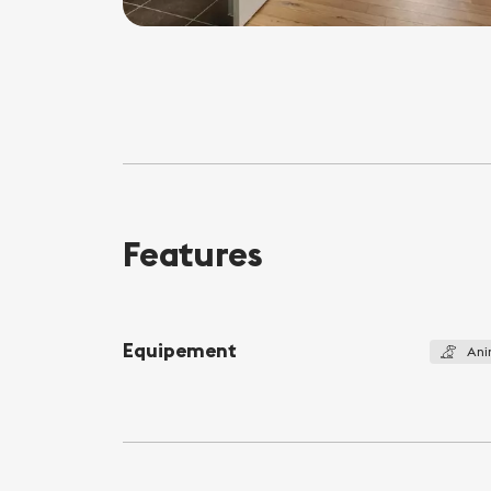
Features
Equipement
Ani