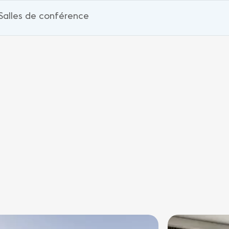
Salles de conférence