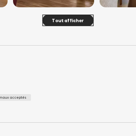
Tout afficher
maux acceptés