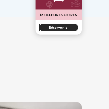
MEILLEURES OFFRES
Réserver ici