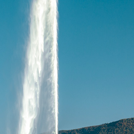
désormais nos frontières. Venez découvrir des
chefs au talent unique et laissez-vous
surprendre par une cuisine toujours plus
créative. Vivez une expérience culinaire
inoubliable lors de votre séjour à Genève !