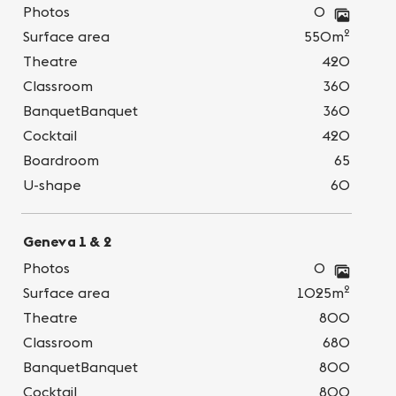
Photos
0
2
Surface area
550m
Theatre
420
Classroom
360
BanquetBanquet
360
Cocktail
420
Boardroom
65
U-shape
60
Geneva 1 & 2
Photos
0
2
Surface area
1025m
Theatre
800
Classroom
680
BanquetBanquet
800
Cocktail
800