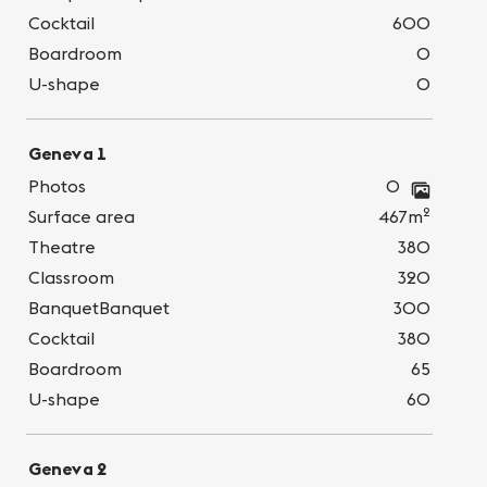
Cocktail
600
Boardroom
0
U-shape
0
Geneva 1
Photos
0
2
Surface area
467m
Theatre
380
Classroom
320
BanquetBanquet
300
Cocktail
380
Boardroom
65
U-shape
60
Geneva 2