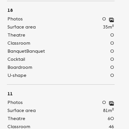
18
Photos
0
2
Surface area
35m
Theatre
0
Classroom
0
BanquetBanquet
0
Cocktail
0
Boardroom
0
U-shape
0
11
Photos
0
2
Surface area
81m
Theatre
60
Classroom
46