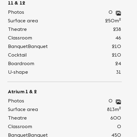
11 & 12
Photos
0
2
Surface area
250m
Theatre
238
Classroom
46
BanquetBanquet
210
Cocktail
210
Boardroom
24
U-shape
31
Atrium 1 & 2
Photos
0
2
Surface area
813m
Theatre
600
Classroom
0
BanquetBanquet
450