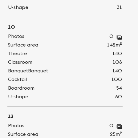
U-shape
31
10
Photos
0
2
Surface area
142m
Theatre
140
Classroom
108
BanquetBanquet
140
Cocktail
100
Boardroom
54
U-shape
60
13
Photos
0
2
Surface area
25m