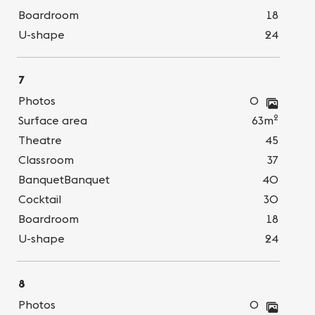
Boardroom
18
U-shape
24
7
Photos
0
2
Surface area
63m
Theatre
45
Classroom
37
BanquetBanquet
40
Cocktail
30
Boardroom
18
U-shape
24
8
Photos
0