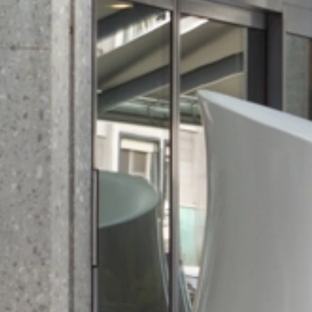
désormais nos frontières. Venez découvrir des
chefs au talent unique et laissez-vous
surprendre par une cuisine toujours plus
créative. Vivez une expérience culinaire
inoubliable lors de votre séjour à Genève !