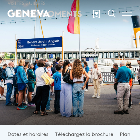
Aller au contenu principal
VISITES GUIDÉES
GUIDED MOMENTS
Dates et horaires
Téléchargez la brochure
Plan
M